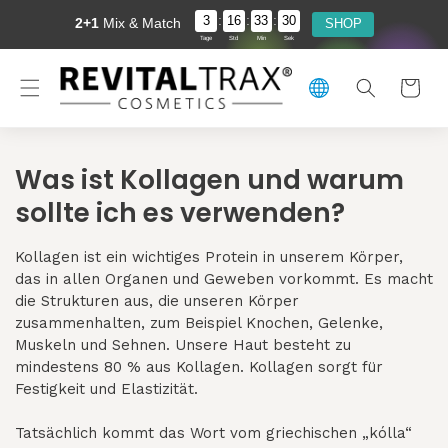
Direkt
:
:
:
3
16
33
29
zum
2+1
Mix & Match
SHOP
Inhalt
Tage
Std
Min
Sek
Warenkorb
Was ist Kollagen und warum
sollte ich es verwenden?
Kollagen ist ein wichtiges Protein in unserem Körper,
das in allen Organen und Geweben vorkommt. Es macht
die Strukturen aus, die unseren Körper
zusammenhalten, zum Beispiel Knochen, Gelenke,
Muskeln und Sehnen. Unsere Haut besteht zu
mindestens 80 % aus Kollagen. Kollagen sorgt für
Festigkeit und Elastizität.
Tatsächlich kommt das Wort vom griechischen „kólla“