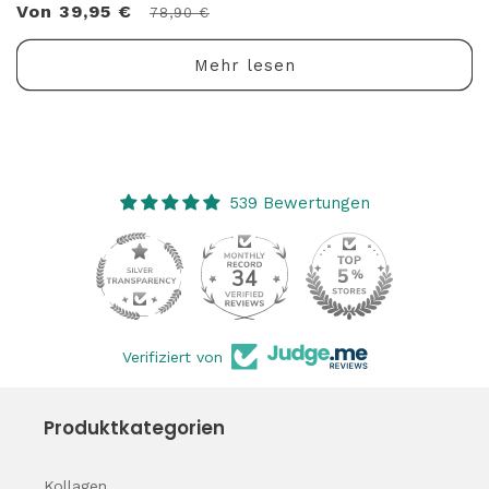
Bewertungen
Von 39,95 €
Normaler
Verkaufspreis
78,90 €
insgesamt
Preis
Mehr lesen
539 Bewertungen
34
539
Verifiziert von
Produktkategorien
Kollagen