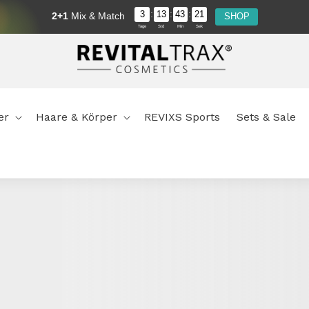
:
:
:
3
13
43
21
2+1
Mix & Match
SHOP
Tage
Std
Min
Sek
Nicht gut, Geld zurück
er
Haare & Körper
REVIXS Sports
Sets & Sale