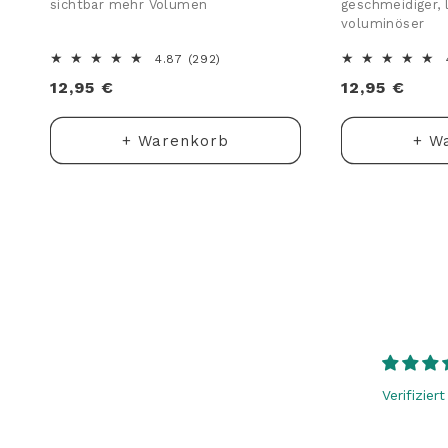
sichtbar mehr Volumen
geschmeidiger, 
voluminöser
292
4.87 (292)
Bewertungen
Normaler
12,95 €
Normaler
12,95 €
insgesamt
Preis
Preis
+ Warenkorb
+ W
Verifizier